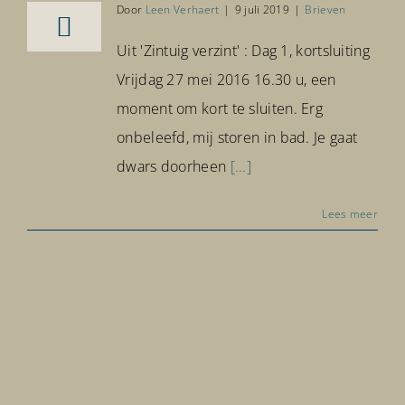
Door
Leen Verhaert
|
9 juli 2019
|
Brieven
Uit 'Zintuig verzint' : Dag 1, kortsluiting
Vrijdag 27 mei 2016 16.30 u, een
moment om kort te sluiten. Erg
onbeleefd, mij storen in bad. Je gaat
dwars doorheen
[...]
Lees meer
Psychose, wie ben je?
Brieven